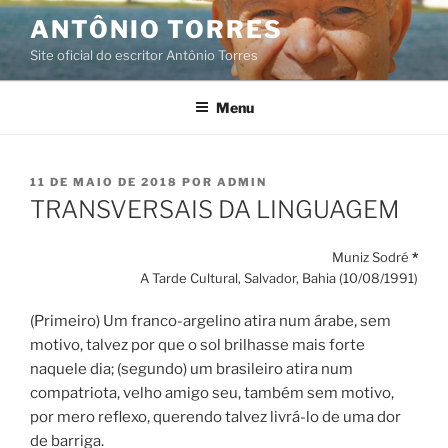
Pular
ANTÔNIO TORRES
para
Site oficial do escritor Antônio Torres
o
conteúdo
Menu
PUBLICADO
11 DE MAIO DE 2018
POR
ADMIN
EM
TRANSVERSAIS DA LINGUAGEM
Muniz Sodré
*
A Tarde Cultural, Salvador, Bahia (10/08/1991)
(Primeiro) Um franco-argelino atira num árabe, sem
motivo, talvez por que o sol brilhasse mais forte
naquele dia; (segundo) um brasileiro atira num
compatriota, velho amigo seu, também sem motivo,
por mero reflexo, querendo talvez livrá-lo de uma dor
de barriga.