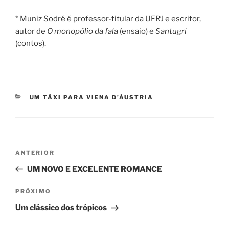
* Muniz Sodré é professor-titular da UFRJ e escritor,
autor de
O monopólio da fala
(ensaio) e
Santugri
(contos).
CATEGORIAS
UM TÁXI PARA VIENA D'ÁUSTRIA
Navegação
Post
ANTERIOR
de
anterior
UM NOVO E EXCELENTE ROMANCE
Post
Próximo
PRÓXIMO
post
Um clássico dos trópicos