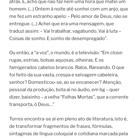
atrás. É, acho que não faz nem uma hora que matei um
homem. (…) Ontem à noite até sonhei com um anjo, que
me fez um estranho apelo: – Pelo amor de Deus, não se
entregue. (…) Achei que era uma mensagem, que
traduzi assim: – Vai trabalhar, vagabundo. Vai à luta –
Coisas de sonho. E sonho de desempregado”.
Ou então, a “a voz”, o mundo, é a televisão: “Em
close
:
rugas, estrias, bolsas aquosas, olheiras. E os
famigerados cabelos brancos. Ralos. Rareando. O que
foi feito da sua vasta, crespa e selvagem cabeleira,
senhor? Domesticou-se, ao se encanecer? Atenção,
pessoal da produção, bota aí no áudio, em bg – quer
dizer, baixinho – a velha “Folhas Mortas”, que a corrente
transporta, ó Deus…”
Torres encontra-se aí em pleno ato de literatura, isto é,
de transformar fragmentos de frases, fórmulas,
sintagmas de língua coloquial e cotidiana marcada pela