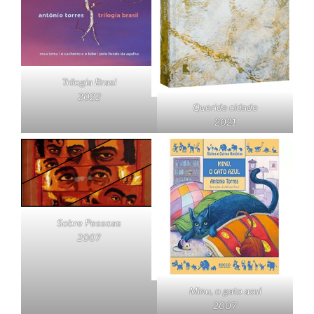
Trilogia Brasi
2022
Querida cidade
2021
Sobre Pessoas
2007
Minu, o gato azul
2007