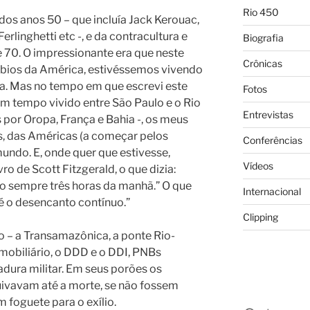
Rio 450
dos anos 50 – que incluía Jack Kerouac,
linghetti etc -, e da contracultura e
Biografia
e 70. O impressionante era que neste
Crônicas
úrbios da América, estivéssemos vivendo
a. Mas no tempo em que escrevi este
Fotos
m tempo vivido entre São Paulo e o Rio
Entrevistas
 por Oropa, França e Bahia -, os meus
s, das Américas (a começar pelos
Conferências
mundo. E, onde quer que estivesse,
Vídeos
ro de Scott Fitzgerald, o que dizia:
o sempre três horas da manhã.” O que
Internacional
é o desencanto contínuo.”
Clipping
 – a Transamazônica, a ponte Rio-
imobiliário, o DDD e o DDI, PNBs
adura militar. Em seus porões os
uivavam até a morte, se não fossem
 foguete para o exílio.