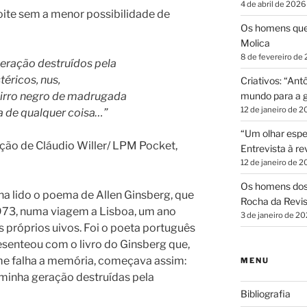
4 de abril de 2026
ite sem a menor possibilidade de
Os homens que
Molica
8 de fevereiro de
geração destruídos pela
éricos, nus,
Criativos: “Ant
mundo para a gl
airro negro de madrugada
12 de janeiro de 
 de qualquer coisa…”
“Um olhar espe
ução de Cláudio Willer/ LPM Pocket,
Entrevista à r
12 de janeiro de 
Os homens dos 
ha lido o poema de Allen Ginsberg, que
Rocha da Revi
973, numa viagem a Lisboa, um ano
3 de janeiro de 2
 próprios uivos. Foi o poeta português
senteou com o livro do Ginsberg que,
me falha a memória, começava assim:
MENU
 minha geração destruídas pela
Bibliografia