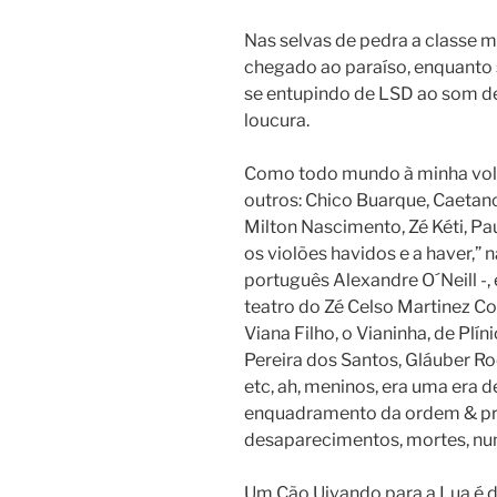
Nas selvas de pedra a classe 
chegado ao paraíso, enquanto 
se entupindo de LSD ao som de 
loucura.
Como todo mundo à minha volt
outros: Chico Buarque, Caetano
Milton Nascimento, Zé Kéti, Pa
os violões havidos e a haver,” 
português Alexandre O´Neill -, 
teatro do Zé Celso Martinez Cor
Viana Filho, o Vianinha, de Plí
Pereira dos Santos, Gláuber Ro
etc, ah, meninos, era uma era 
enquadramento da ordem & prog
desaparecimentos, mortes, nun
Um Cão Uivando para a Lua é de