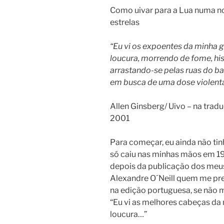
Como uivar para a Lua numa no
estrelas
“Eu vi os expoentes da minha 
loucura, morrendo de fome, hist
arrastando-se pelas ruas do b
em busca de uma dose violenta
Allen Ginsberg/ Uivo – na trad
2001
Para começar, eu ainda não tin
só caiu nas minhas mãos em 1
depois da publicação dos meus
Alexandre O´Neill quem me pre
na edição portuguesa, se não 
“Eu vi as melhores cabeças da
loucura…”