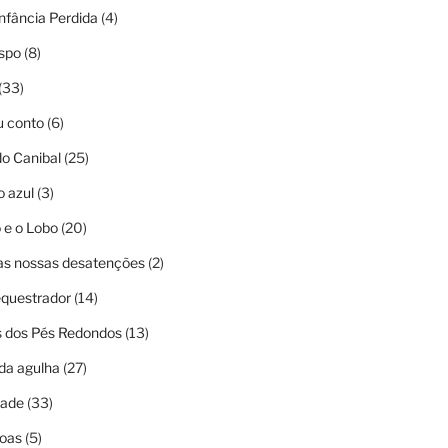
nfância Perdida
(4)
ispo
(8)
(33)
u conto
(6)
o Canibal
(25)
o azul
(3)
 e o Lobo
(20)
as nossas desatenções
(2)
questrador
(14)
 dos Pés Redondos
(13)
da agulha
(27)
dade
(33)
oas
(5)