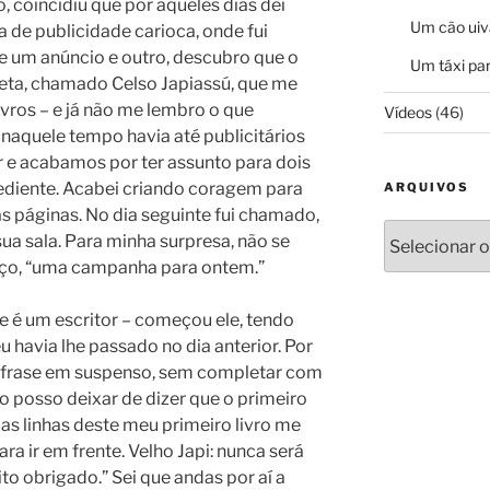
 coincidiu que por aqueles dias dei
Um cão uiv
de publicidade carioca, onde fui
e um anúncio e outro, descubro que o
Um táxi par
eta, chamado Celso Japiassú, que me
vros – e já não me lembro o que
Vídeos
(46)
 naquele tempo havia até publicitários
r e acabamos por ter assunto para dois
ediente. Acabei criando coragem para
ARQUIVOS
s páginas. No dia seguinte fui chamado,
Arquivos
 sua sala. Para minha surpresa, não se
iço, “uma campanha para ontem.”
 é um escritor – começou ele, tendo
 havia lhe passado no dia anterior. Por
a frase em suspenso, sem completar com
ão posso deixar de dizer que o primeiro
das linhas deste meu primeiro livro me
ra ir em frente. Velho Japi: nunca será
to obrigado.” Sei que andas por aí a