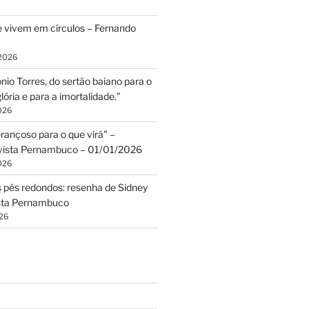
 vivem em círculos – Fernando
 2026
ônio Torres, do sertão baiano para o
ória e para a imortalidade.”
2026
rançoso para o que virá” –
evista Pernambuco – 01/01/2026
2026
pés redondos: resenha de Sidney
sta Pernambuco
026