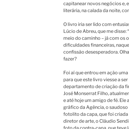
capitanear novos negócios e, 
literária, na calada da noite, 
O livro iria ser lido com entu
Lúcio de Abreu, que me disse: 
meio do caminho – já com os orig
dificuldades financeiras, naqu
confissão desesperadora. Olha
fazer?
Foi aí que entrou em ação uma
para que este livro viesse a se
departamento de criação da 
José Monserrat Filho, atualmen
e até hoje um amigo de fé. Ele
gráfico da Agência, o saudoso 
fotolito da capa, que foi cria
diretor de arte, o Cláudio Send
foto da contra-capa, que teve 