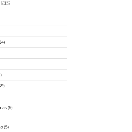
ias
24)
)
39)
rias
(9)
)
ho
(5)