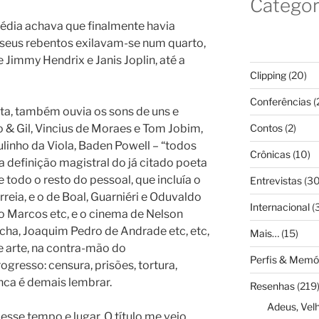
Categor
média achava que finalmente havia
seus rebentos exilavam-se num quarto,
Jimmy Hendrix e Janis Joplin, até a
Clipping
(20)
Conferências
(
a, também ouvia os sons de uns e
 & Gil, Vincius de Moraes e Tom Jobim,
Contos
(2)
ulinho da Viola, Baden Powell – “todos
Crônicas
(10)
na definição magistral do já citado poeta
e todo o resto do pessoal, que incluía o
Entrevistas
(30
reia, e o de Boal, Guarniéri e Oduvaldo
Internacional
(
nio Marcos etc, e o cinema de Nelson
cha, Joaquim Pedro de Andrade etc, etc,
Mais…
(15)
de arte, na contra-mão do
Perfis & Memó
resso: censura, prisões, tortura,
ca é demais lembrar.
Resenhas
(219
Adeus, Vel
sse tempo e lugar. O título me veio