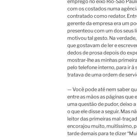
emprego no eixo Rio-São Paulo,
com os costados numa agência 
contratado como redator. Entr
gerente da empresa era um po
presenteou com um dos seus li
motivou tal gesto. Na verdade,
que gostavam de ler e escreve
dedos de prosa depois do exp
mostrar-lhe as minhas primeira
pelo telefone interno, para ir à
tratava de uma ordem de serv
— Você pode até nem saber que
entre as mãos as páginas que eu
uma questão de pudor, deixo 
o que ele disse a seguir. Mas n
leitor das primeiras mal-traça
encorajou muito, muitíssimo, pa
tarde demais para te dizer “Mui