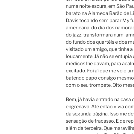
numa noite escura, em São Pau
barato na Alameda Barão de Li
Davis tocando sem parar My fu
americana, do dia dos namorad
do jazz, transformara num lame
do fundo dos quartéis e dos m
visitado um amigo, que tinha 
loucamente. Já não se entupia
médicos lhe davam, para acalm
excitado. Foi aí que me veio u
batendo papo consigo mesmo. 
com o seu trompete. Oito mes
Bem, já havia entrado na casa 
engrenava. Até então vivia c
da segunda página. Isso me de
sensação de fracasso. E de rep
além da terceira. Que maravil