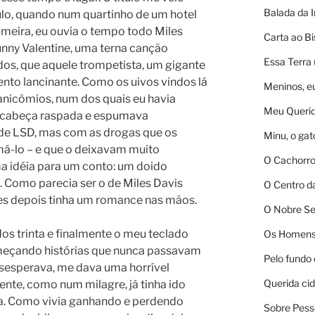
Balada da I
lo, quando num quartinho de um hotel
meira, eu ouvia o tempo todo Miles
Carta ao B
nny Valentine, uma terna canção
Essa Terra
os, que aquele trompetista, um gigante
nto lancinante. Como os uivos vindos lá
Meninos, e
anicômios, num dos quais eu havia
Meu Querid
a cabeça raspada e espumava
 de LSD, mas com as drogas que os
Minu, o gat
á-lo – e que o deixavam muito
O Cachorro
ma idéia para um conto: um doido
Como parecia ser o de Miles Davis
O Centro d
es depois tinha um romance nas mãos.
O Nobre Se
dos trinta e finalmente o meu teclado
Os Homens
omeçando histórias que nunca passavam
Pelo fundo 
sesperava, me dava uma horrível
Querida ci
ente, como num milagre, já tinha ido
ha. Como vivia ganhando e perdendo
Sobre Pess