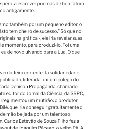
espero, a escrever poemas de boa fatura
como antigamente.
siasmo também por um pequeno editor, o
“Isto tem cheiro de sucesso.” Só que no
inais na gráfica -, ele iria revelar suas
ele momento, para produzi-lo. Foi uma
 eu de novo uivando para a Lua. O que
 verdadeira corrente da solidariedade
r publicado, liderada por um colega do
finada Denison Propaganda, chamado
te editor do Jornal da Ciência, da SBPC,
 arregimentou um mutirão: o produtor
Bilé, que iria conseguir gratuitamente o
da de mão beijada por um talentoso
in. Carlos Estevão de Souza Filho fez a
layout de Joaquim Pêcego, o velho Pá. A