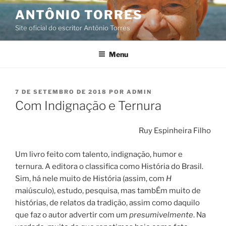
Pular
ANTÔNIO TORRES
para
Site oficial do escritor Antônio Torres
o
conteúdo
Menu
PUBLICADO
7 DE SETEMBRO DE 2018
POR
ADMIN
EM
Com Indignação e Ternura
Ruy Espinheira Filho
Um livro feito com talento, indignação, humor e
ternura. A editora o classifica como História do Brasil.
Sim, há nele muito de História (assim, com
H
maiúsculo), estudo, pesquisa, mas tambÉm muito de
histórias, de relatos da tradição, assim como daquilo
que faz o autor advertir com um
presumivelmente
. Na