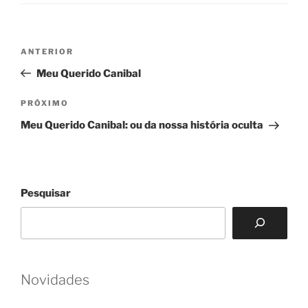
Navegação
Post
ANTERIOR
de
anterior
Meu Querido Canibal
Post
Próximo
PRÓXIMO
post
Meu Querido Canibal: ou da nossa história oculta
Pesquisar
Novidades