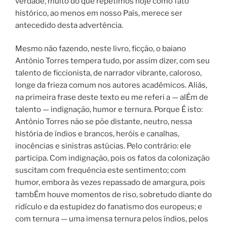
verdade, muito do que repetimos hoje como fato
histórico, ao menos em nosso País, merece ser
antecedido desta advertência.
Mesmo não fazendo, neste livro, ficção, o baiano
Antônio Torres tempera tudo, por assim dizer, com seu
talento de ficcionista, de narrador vibrante, caloroso,
longe da frieza comum nos autores acadêmicos. Aliás,
na primeira frase deste texto eu me referi a — alÉm de
talento — indignação, humor e ternura. Porque É isto:
Antônio Torres não se põe distante, neutro, nessa
história de índios e brancos, heróis e canalhas,
inocências e sinistras astúcias. Pelo contrário: ele
participa. Com indignação, pois os fatos da colonização
suscitam com frequência este sentimento; com
humor, embora às vezes repassado de amargura, pois
tambÉm houve momentos de riso, sobretudo diante do
ridículo e da estupidez do fanatismo dos europeus; e
com ternura — uma imensa ternura pelos índios, pelos