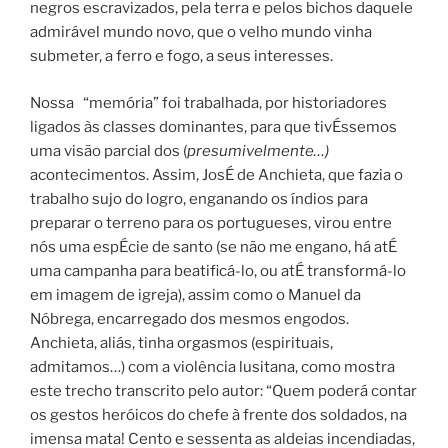
negros escravizados, pela terra e pelos bichos daquele
admirável mundo novo, que o velho mundo vinha
submeter, a ferro e fogo, a seus interesses.
Nossa “memória” foi trabalhada, por historiadores
ligados às classes dominantes, para que tivÉssemos
uma visão parcial dos (
presumivelmente…)
acontecimentos. Assim, JosÉ de Anchieta, que fazia o
trabalho sujo do logro, enganando os índios para
preparar o terreno para os portugueses, virou entre
nós uma espÉcie de santo (se não me engano, há atÉ
uma campanha para beatificá-lo, ou atÉ transformá-lo
em imagem de igreja), assim como o Manuel da
Nóbrega, encarregado dos mesmos engodos.
Anchieta, aliás, tinha orgasmos (espirituais,
admitamos…) com a violência lusitana, como mostra
este trecho transcrito pelo autor: “Quem poderá contar
os gestos heróicos do chefe à frente dos soldados, na
imensa mata! Cento e sessenta as aldeias incendiadas,