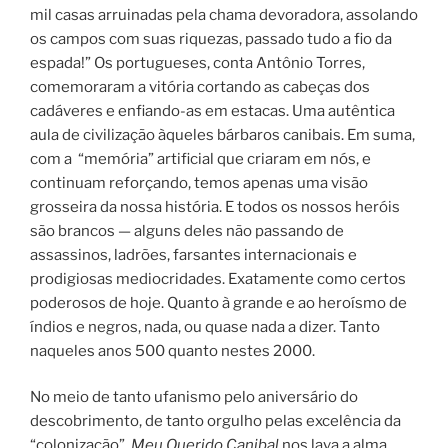
mil casas arruinadas pela chama devoradora, assolando
os campos com suas riquezas, passado tudo a fio da
espada!” Os portugueses, conta Antônio Torres,
comemoraram a vitória cortando as cabeças dos
cadáveres e enfiando-as em estacas. Uma autêntica
aula de civilização àqueles bárbaros canibais. Em suma,
com a “memória” artificial que criaram em nós, e
continuam reforçando, temos apenas uma visão
grosseira da nossa história. E todos os nossos heróis
são brancos — alguns deles não passando de
assassinos, ladrões, farsantes internacionais e
prodigiosas mediocridades. Exatamente como certos
poderosos de hoje. Quanto à grande e ao heroísmo de
índios e negros, nada, ou quase nada a dizer. Tanto
naqueles anos 500 quanto nestes 2000.
No meio de tanto ufanismo pelo aniversário do
descobrimento, de tanto orgulho pelas excelência da
“colonização”,
Meu Querido Canibal
nos lava a alma.