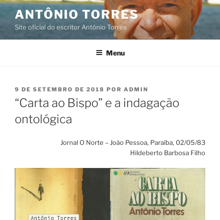
Pular
ANTÔNIO TORRES
para
Site oficial do escritor Antônio Torres
o
conteúdo
Menu
PUBLICADO
9 DE SETEMBRO DE 2018
POR
ADMIN
EM
“Carta ao Bispo” e a indagação
ontológica
Jornal O Norte – João Pessoa, Paraíba, 02/05/83
Hildeberto Barbosa Filho