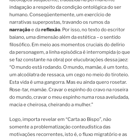
indagação a respeito da condição ontológica do ser
humano. Conseqüentemente, um exercício de
narrativas superpostas, travando os rumos da
narração
e da
reflexão
. Por isso, no texto do escritor
baiano, uma dimensão além da estética – o sentido
filosófico. Em meio aos momentos cruciais do delírio
da personagem, a linha episódica é interrompida (o que
se faz constante na obra) por elucubrações dessa jaez:
“O mundo está rodando. O mundo, mamãe, é um tonto,
um alcoólatra de ressaca, um cego no meio do tiroteio.
Esta vida é uma gangorra. Mas eu ainda quero rosetar.
Rose-tar, mamãe. Cravar o espinho do cravo na roseira
do mundo, cravar o meu espinho numa rosa aveludada,
macia e cheirosa, cheirando a mulher.”
Logo, importa revelar em “Carta ao Bispo”, não
somente a problematização conteudística das
motivações recorrentes, isto é, o fluxo migratório e as