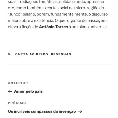
suas irradiações temáticas: solidão, medo, opressão
etc, como também o corte social na micro-região do
“Junco” baiano, porém, fundamentalmente, o discurso
maior sobre a existência. O que, diga-se de passagem,
eleva a ficção de
Antônio Torres
a um plano universal.
CATEGORIAS
CARTA AO BISPO
,
RESENHAS
Navegação
Post
ANTERIOR
de
anterior
Amor pelo país
Post
Próximo
PRÓXIMO
post
Os incríveis compassos da invenção