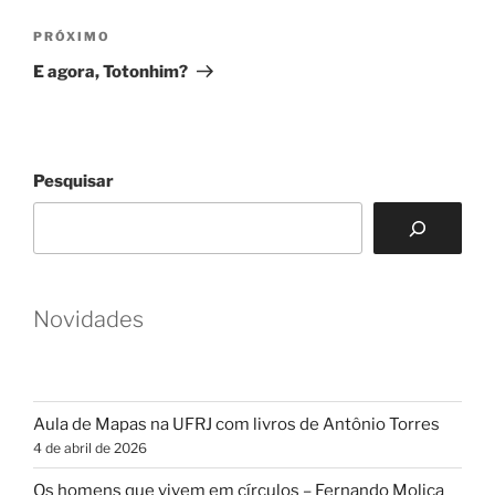
Post
Próximo
PRÓXIMO
post
E agora, Totonhim?
Pesquisar
Novidades
Aula de Mapas na UFRJ com livros de Antônio Torres
4 de abril de 2026
Os homens que vivem em círculos – Fernando Molica