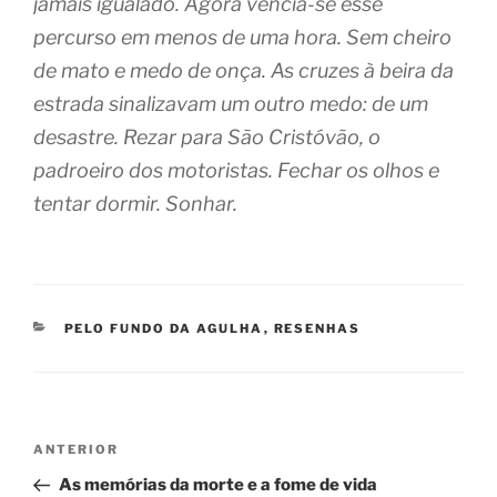
jamais igualado. Agora vencia-se esse
percurso em menos de uma hora. Sem cheiro
de mato e medo de onça. As cruzes à beira da
estrada sinalizavam um outro medo: de um
desastre. Rezar para São Cristóvão, o
padroeiro dos motoristas. Fechar os olhos e
tentar dormir. Sonhar.
CATEGORIAS
PELO FUNDO DA AGULHA
,
RESENHAS
Navegação
Post
ANTERIOR
de
anterior
As memórias da morte e a fome de vida