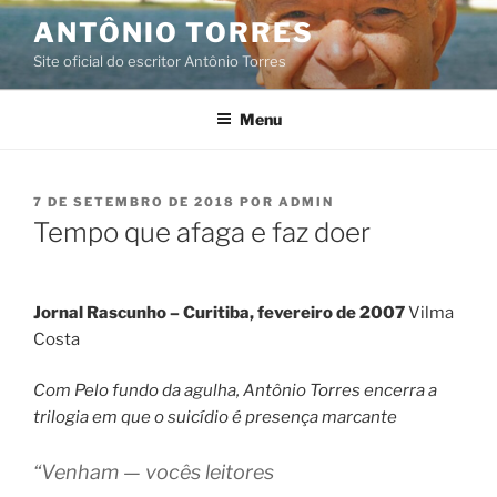
Pular
ANTÔNIO TORRES
para
Site oficial do escritor Antônio Torres
o
conteúdo
Menu
PUBLICADO
7 DE SETEMBRO DE 2018
POR
ADMIN
EM
Tempo que afaga e faz doer
Jornal Rascunho – Curitiba, fevereiro de 2007
Vilma
Costa
Com Pelo fundo da agulha, Antônio Torres encerra a
trilogia em que o suicídio é presença marcante
“Venham — vocês leitores