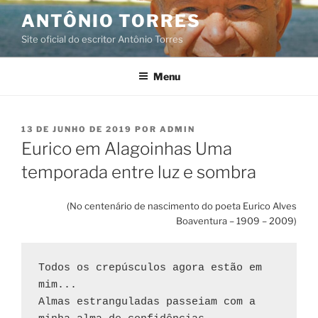
Pular
ANTÔNIO TORRES
para
Site oficial do escritor Antônio Torres
o
conteúdo
Menu
PUBLICADO
13 DE JUNHO DE 2019
POR
ADMIN
EM
Eurico em Alagoinhas Uma
temporada entre luz e sombra
(No centenário de nascimento do poeta Eurico Alves
Boaventura – 1909 – 2009)
Todos os crepúsculos agora estão em 
mim...
Almas estranguladas passeiam com a 