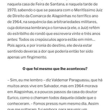
naquela casa de Feira de Santana, e naquela tarde de
1970, sabendo o que se passara com o Meritíssimo Juiz
de Direito da Comarca de Alagoinhas no terrífico ano
de 1964, na sequência das arbitrariedades militares,
cuja dolorosa lembrança o tornava (a ele, o Juiz) refém
do estribilho do rondó que escrevera vinte e três anos
antes: Todos os crepúsculos agora estão em mim…
Pois agora, e por ironia do destino, ele devia estar
sentindo deveras a dor que poderia então ter sido
apenas um fingimento.
O que foi mesmo que lhe aconteceu?
– Sim, eu me lembro – diz Valdemar Paraguassu, que há
muitos anos vive em Salvador, mas em 1964 morava
em Alagoinhas, e a poucos passos da casa do doutor
Eurico, como o chamam todos daquela cidade que o
conheceram. – Fomos presos num mesmo dia. Assim
que me soltaram, fui embora, para assumir um