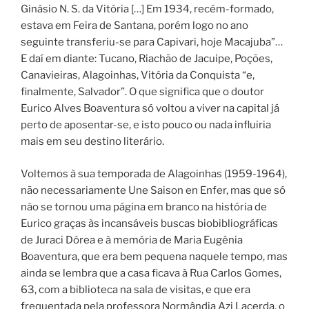
Ginásio N. S. da Vitória […] Em 1934, recém-formado,
estava em Feira de Santana, porém logo no ano
seguinte transferiu-se para Capivari, hoje Macajuba”…
E daí em diante: Tucano, Riachão de Jacuipe, Poções,
Canavieiras, Alagoinhas, Vitória da Conquista “e,
finalmente, Salvador”. O que significa que o doutor
Eurico Alves Boaventura só voltou a viver na capital já
perto de aposentar-se, e isto pouco ou nada influiria
mais em seu destino literário.
Voltemos à sua temporada de Alagoinhas (1959-1964),
não necessariamente Une Saison en Enfer, mas que só
não se tornou uma página em branco na história de
Eurico graças às incansáveis buscas biobibliográficas
de Juraci Dórea e à memória de Maria Eugênia
Boaventura, que era bem pequena naquele tempo, mas
ainda se lembra que a casa ficava à Rua Carlos Gomes,
63, com a biblioteca na sala de visitas, e que era
frequentada pela professora Normândia Azi Lacerda, o