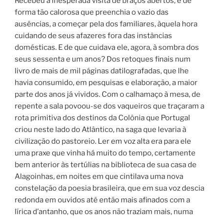
Recebeu a inesperada visita de braços abertos, e de
forma tão calorosa que preenchia o vazio das
ausências, a começar pela dos familiares, àquela hora
cuidando de seus afazeres fora das instâncias
domésticas. E de que cuidava ele, agora, à sombra dos
seus sessenta e um anos? Dos retoques finais num
livro de mais de mil páginas datilografadas, que lhe
havia consumido, em pesquisas e elaboração, a maior
parte dos anos já vividos. Com o calhamaço à mesa, de
repente a sala povoou-se dos vaqueiros que traçaram a
rota primitiva dos destinos da Colônia que Portugal
criou neste lado do Atlântico, na saga que levaria à
civilização do pastoreio. Ler em voz alta era para ele
uma praxe que vinha há muito do tempo, certamente
bem anterior às tertúlias na biblioteca de sua casa de
Alagoinhas, em noites em que cintilava uma nova
constelação da poesia brasileira, que em sua voz descia
redonda em ouvidos até então mais afinados com a
lírica d’antanho, que os anos não traziam mais, numa