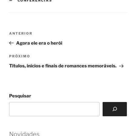
CONFERÊNCIAS
Navegação
Post
ANTERIOR
de
anterior
Agora ele era o herói
Post
Próximo
PRÓXIMO
post
Títulos, inícios e finais de romances memoráveis.
Pesquisar
Novidades