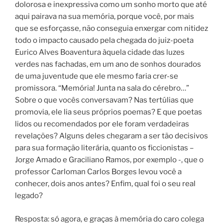
dolorosa e inexpressiva como um sonho morto que até
aqui pairava na sua memória, porque você, por mais
que se esforçasse, não conseguia enxergar com nitidez
todo o impacto causado pela chegada do juiz-poeta
Eurico Alves Boaventura àquela cidade das luzes
verdes nas fachadas, em um ano de sonhos dourados
de uma juventude que ele mesmo faria crer-se
promissora. “Memória! Junta na sala do cérebro…”
Sobre o que vocês conversavam? Nas tertúlias que
promovia, ele lia seus próprios poemas? E que poetas
lidos ou recomendados por ele foram verdadeiras
revelações? Alguns deles chegaram a ser tão decisivos
para sua formação literária, quanto os ficcionistas –
Jorge Amado e Graciliano Ramos, por exemplo -, que o
professor Carloman Carlos Borges levou você a
conhecer, dois anos antes? Enfim, qual foi o seu real
legado?
Resposta: só agora, e graças à memória do caro colega