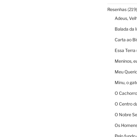
Resenhas
(219
Adeus, Vel
Balada da I
Carta ao B
Essa Terra
Meninos, e
Meu Querid
Minu, o gat
O Cachorro
O Centro d
O Nobre Se
Os Homens
Pelo fundo 