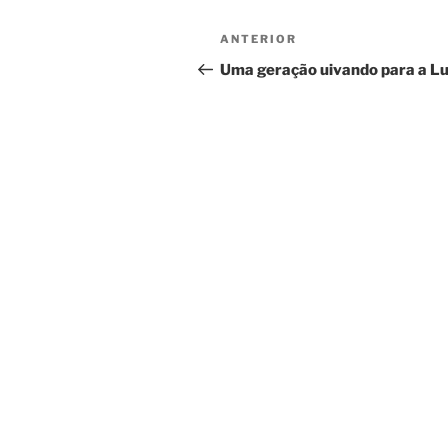
Navegação
Post
ANTERIOR
de
anterior
Uma geração uivando para a L
Post