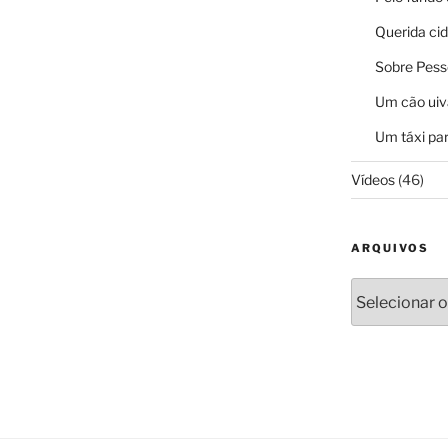
Querida ci
Sobre Pess
Um cão uiv
Um táxi par
Vídeos
(46)
ARQUIVOS
Arquivos