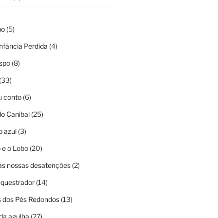
)
ho
(5)
nfância Perdida
(4)
ispo
(8)
(33)
u conto
(6)
o Canibal
(25)
o azul
(3)
 e o Lobo
(20)
as nossas desatenções
(2)
questrador
(14)
 dos Pés Redondos
(13)
da agulha
(27)