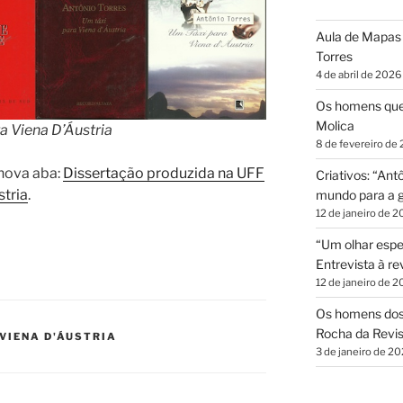
Aula de Mapas 
Torres
4 de abril de 2026
Os homens que
Molica
a Viena D’Áustria
8 de fevereiro de
nova aba:
Dissertação produzida na UFF
Criativos: “Ant
stria
.
mundo para a gl
12 de janeiro de 
“Um olhar espe
Entrevista à r
12 de janeiro de 
Os homens dos 
Rocha da Revi
 VIENA D'ÁUSTRIA
3 de janeiro de 2