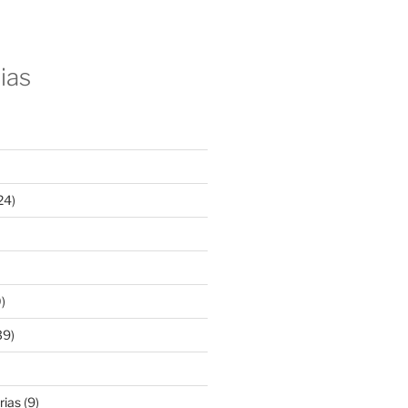
ias
24)
)
39)
rias
(9)