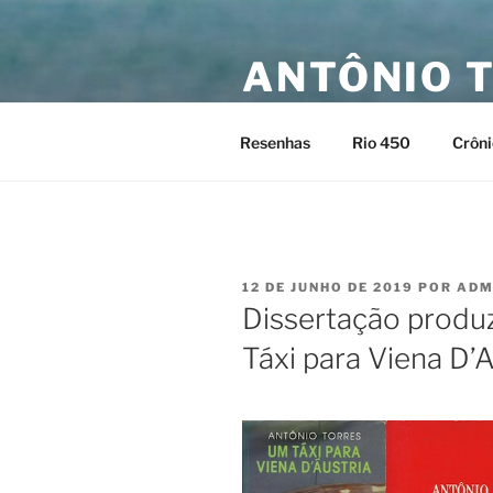
Pular
para
ANTÔNIO 
o
conteúdo
Site oficial do escritor Antônio
Resenhas
Rio 450
Crôni
PUBLICADO
12 DE JUNHO DE 2019
POR
ADM
EM
Dissertação produ
Táxi para Viena D’A