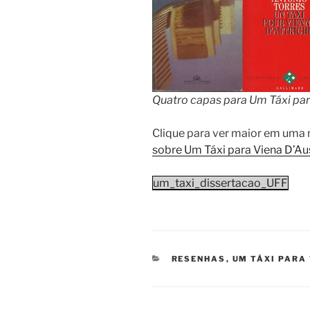
Quatro capas para Um Táxi par
Clique para ver maior em uma 
sobre Um Táxi para Viena D’Au
um_taxi_dissertacao_UFF
CATEGORIAS
RESENHAS
,
UM TÁXI PARA