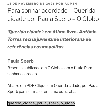
PUBLICADO
13 DE NOVEMBRO DE 2021
POR
ADMIN
EM
Para sonhar acordado – Querida
cidade por Paula Sperb – O Globo
‘Querida cidade’: em ótimo livro, Antônio
Torres recria juventude interiorana de
referências cosmopolitas
Paula Sperb
Resenha publicada em O Glob
o com o título Para
sonhar acordado
.
Abaixo em PDF. Clique em
Querida cidade, por Paula
Sperb
para ler maior em uma outra aba.
querida_cidade_paula_sperb_o_globo