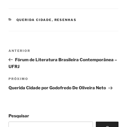
CATEGORIAS
QUERIDA CIDADE
,
RESENHAS
Navegação
Post
ANTERIOR
de
anterior
Fórum de Literatura Brasileira Contemporânea –
Post
UFRJ
Próximo
PRÓXIMO
post
Querida Cidade por Godofredo De Oliveira Neto
Pesquisar