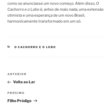
como se anunciasse um novo começo. Além disso,
O
Cachorro e o Lobo
é, antes de mais nada, uma extensão
otimista e uma esperança de um novo Brasil,
harmonicamente transformado em um só.
CATEGORIAS
O CACHORRO E O LOBO
Navegação
Post
ANTERIOR
de
anterior
Volta ao Lar
Post
Próximo
PRÓXIMO
post
Filho Pródigo