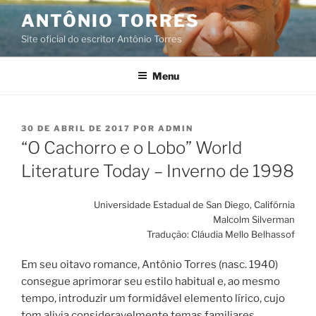
Pular
ANTÔNIO TORRES
para
Site oficial do escritor Antônio Torres
o
conteúdo
Menu
PUBLICADO
30 DE ABRIL DE 2017
POR
ADMIN
EM
“O Cachorro e o Lobo” World
Literature Today – Inverno de 1998
Universidade Estadual de San Diego, Califórnia
Malcolm Silverman
Tradução: Cláudia Mello Belhassof
Em seu oitavo romance, Antônio Torres (nasc. 1940)
consegue aprimorar seu estilo habitual e, ao mesmo
tempo, introduzir um formidável elemento lírico, cujo
tom alivia consideravelmente temas familiares