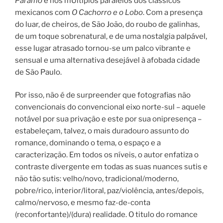
Páramo
e nos mÚltiplos paralelos dos clássicos
mexicanos com
O Cachorro e o Lobo
. Com a presença
do luar, de cheiros, de São João, do roubo de galinhas,
de um toque sobrenatural, e de uma nostalgia palpável,
esse lugar atrasado tornou-se um palco vibrante e
sensual e uma alternativa desejável à afobada cidade
de São Paulo.
Por isso, não é de surpreender que fotografias não
convencionais do convencional eixo norte-sul – aquele
notável por sua privação e este por sua onipresença –
estabeleçam, talvez, o mais duradouro assunto do
romance, dominando o tema, o espaço e a
caracterização. Em todos os níveis, o autor enfatiza o
contraste divergente em todas as suas nuances sutis e
não tão sutis: velho/novo, tradicional/moderno,
pobre/rico, interior/litoral, paz/violência, antes/depois,
calmo/nervoso, e mesmo faz-de-conta
(reconfortante)/(dura) realidade. O titulo do romance