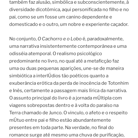
também faz alusão, simbólica e subconscientemente, à
diversidade dicotômica, aqui personificada no filho e no
pai, como se um fosse um canino dependente e
domesticado e o outro, um nobre e experiente caçador.
No conjunto,
O Cachorro e o Lobo
é, paradoxalmente,
uma narrativa insistentemente contemporânea e uma
odisséia atemporal. O realismo psicológico
predominante no livro, no qual até a metaficção faz
uma ou duas pequenas aparições, une-se de maneira
simbiótica a interlÚdios tão poéticos quanto a
exuberância erótica da perda de inocência de Totonhim
e Inês, certamente a passagem mais lírica da narrativa.
O assunto principal do livro é a jornada mÚltipla com
viagens sobrepostas dentro e à volta do paraíso na
Terra chamado de Junco. O vinculo, o afeto e o respeito
mÚtuo entre pai e filho estão abundantemente
presentes em toda parte. Na verdade, no final do
romance surge até mesmo uma chuva de purificação,