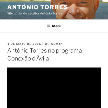
Pular
ANTÔNIO TORRES
para
Site oficial do escritor Antônio Torres
o
conteúdo
Menu
PUBLICADO
4 DE MAIO DE 2015
POR
ADMIN
EM
Antônio Torres no programa
Conexão d’Ávila