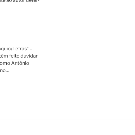
te ao autor deter-
quio/Letras” –
têm feito duvidar
 como Antônio
o no…