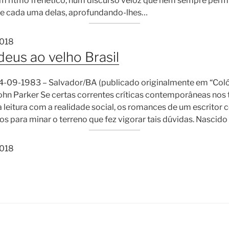
em ritmo frenético, num discurso veloz que nem sempre permi
 de cada uma delas, aprofundando-lhes…
2018
deus ao velho Brasil
 24-09-1983 – Salvador/BA (publicado originalmente em “Coló
hn Parker Se certas correntes críticas contemporâneas nos 
leitura com a realidade social, os romances de um escritor
os para minar o terreno que fez vigorar tais dúvidas. Nascid
2018