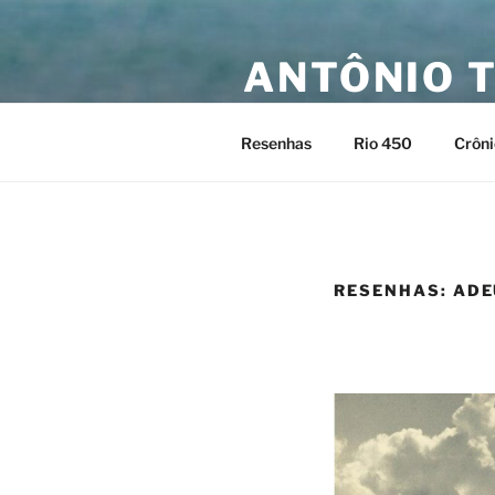
Pular
para
ANTÔNIO 
o
conteúdo
Site oficial do escritor Antônio
Resenhas
Rio 450
Crôni
RESENHAS: ADE